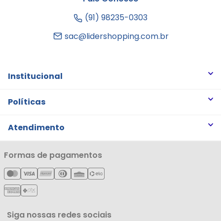
(91) 98235-0303
sac@lidershopping.com.br
Institucional
Quem somos
Políticas
Trabalhe Conosco
Trocas e Devoluções
Atendimento
Notícias
Política de Privacidade
Nossas Lojas
Minha Conta
Formas de pagamentos
Política de Entrega
Cartão Líderzan
Meus Pedidos
Política de Reembolso
Meus Favoritos
Central de Atendimento
Siga nossas redes sociais