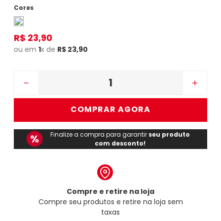
R$
23
,
90
ou em
1
x de
R$
23
,
90
－
＋
COMPRAR AGORA
Finalize a compra para garantir
seu produto
com desconto!
Compre e retire na loja
Compre seu produtos e retire na loja sem
taxas