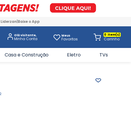
 Liderzan
Baixe o App
0
Olá visitante,
Meus
Favoritos
Casa e Construção
Eletro
TVs
o
o