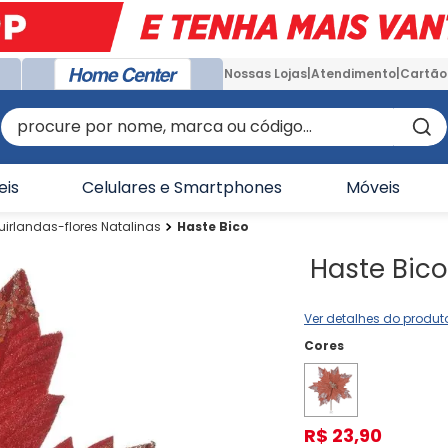
Nossas Lojas
Atendimento
Cartão
procure por nome, marca ou código...
eis
Celulares e Smartphones
Móveis
uirlandas-flores Natalinas
Haste Bico
Haste Bic
Ver detalhes do produt
R$
23
,
90