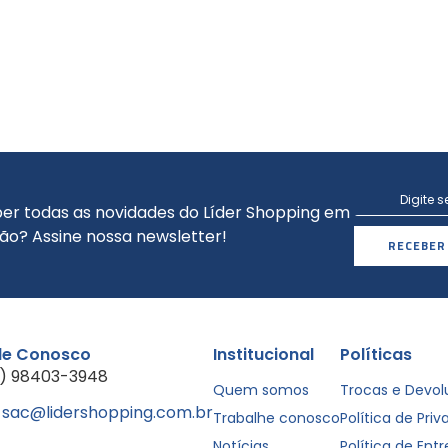
er todas as novidades do Líder Shopping em
ão? Assine nossa newsletter!
RECEBER
le Conosco
Institucional
Políticas
1) 98403-3948
Quem somos
Trocas e Devo
sac@lidershopping.com.br
Trabalhe conosco
Política de Pri
Notícias
Política de Ent