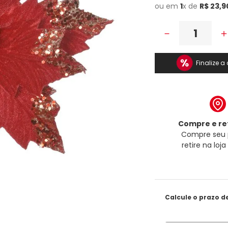
ou em
1
x de
R$
23
,
9
－
Finalize 
Compre e ret
Compre seu 
retire na loj