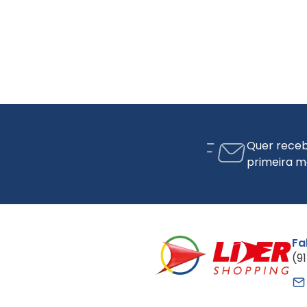
Quer receb
primeira m
Fa
(9