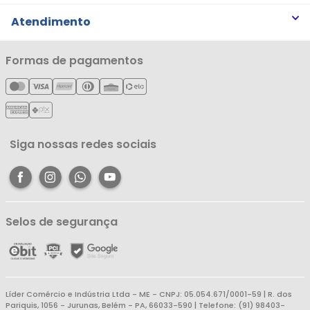
Trabalhe Conosco
Trocas e Devoluções
Atendimento
Notícias
Política de Privacidade
Nossas Lojas
Minha Conta
Formas de pagamentos
Política de Entrega
Cartão Líderzan
Meus Pedidos
Política de Reembolso
Meus Favoritos
Central de Atendimento
Siga nossas redes sociais
Selos de segurança
Líder Comércio e Indústria Ltda - ME - CNPJ: 05.054.671/0001-59 | R. dos
Pariquis, 1056 - Jurunas, Belém - PA, 66033-590 | Telefone: (91) 98403-