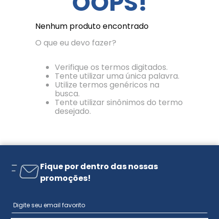
OOPS!
Nenhum produto encontrado
O que eu devo fazer?
Verifique os termos digitados.
Tente utilizar uma única palavra.
Utilize termos genéricos na
busca.
Tente utilizar sinônimos do termo
desejado.
Fique por dentro das nossas
promoções!