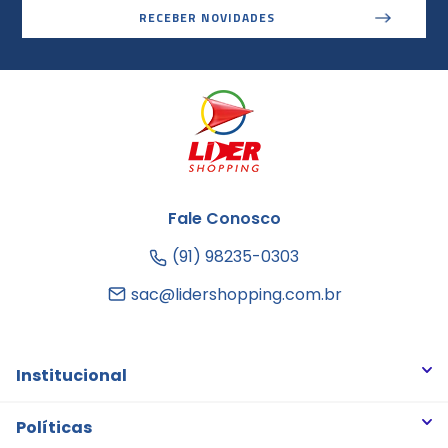
RECEBER NOVIDADES
Fale Conosco
(91) 98235-0303
sac@lidershopping.com.br
Institucional
Quem somos
Políticas