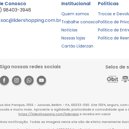
le Conosco
Institucional
Políticas
1) 98403-3948
Quem somos
Trocas e Devo
sac@lidershopping.com.br
Trabalhe conosco
Política de Pri
Notícias
Política de Ent
Nossas lojas
Política de Re
Cartão Líderzan
Siga nossas redes sociais
Selos de 
Rua dos Pariquis, 1056 - Jurunas, Belém - PA, 66033-590. Site 100% seguro, co
books e muito mais. Aproveite a agilidade, praticidade e comodidade que o 
https://lidershopping.com/liderapp
e receba em casa!
évia notificação. Todas as imagens neste site são de efeito meramente ilust