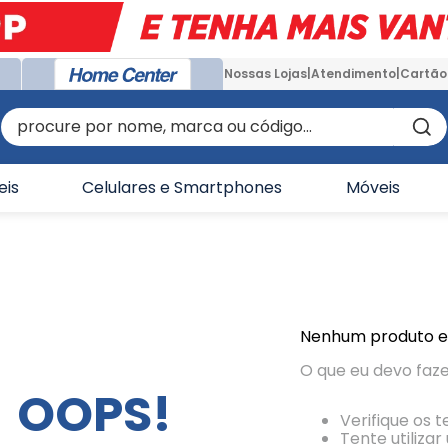
Nossas Lojas
Atendimento
Cartão
procure por nome, marca ou código...
eis
Celulares e Smartphones
Móveis
Nenhum produto 
O que eu devo faz
OOPS!
Verifique os 
Tente utiliza