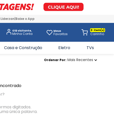
 Liderzan
Baixe o App
0
Olá visitante,
Meus
Favoritos
Casa e Construção
Eletro
TVs
Mais Recentes
Ordenar Por
encontrado
er?
termos digitados.
r uma única palavra.