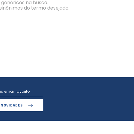
s genéricos na busca.
r sinônimos do termo desejado.
 NOVIDADES