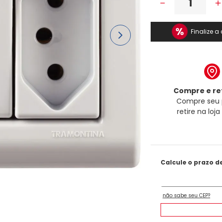
－
Finalize 
Compre e ret
Compre seu 
retire na loj