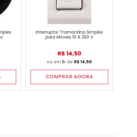
mples
Interruptor Tramontina Simples
to
para Móveis 10 A 250 V
R$
14
,
50
0
ou em
1
x de
R$
14
,
50
A
COMPRAR AGORA