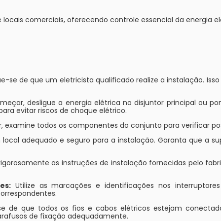
 e locais comerciais, oferecendo controle essencial da energia el
ue-se de que um eletricista qualificado realize a instalação. Is
eçar, desligue a energia elétrica no disjuntor principal ou p
ra evitar riscos de choque elétrico.
r, examine todos os componentes do conjunto para verificar poss
local adequado e seguro para a instalação. Garanta que a super
rigorosamente as instruções de instalação fornecidas pelo fabri
es:
Utilize as marcações e identificações nos interruptor
correspondentes.
se de que todos os fios e cabos elétricos estejam conectado
parafusos de fixação adequadamente.