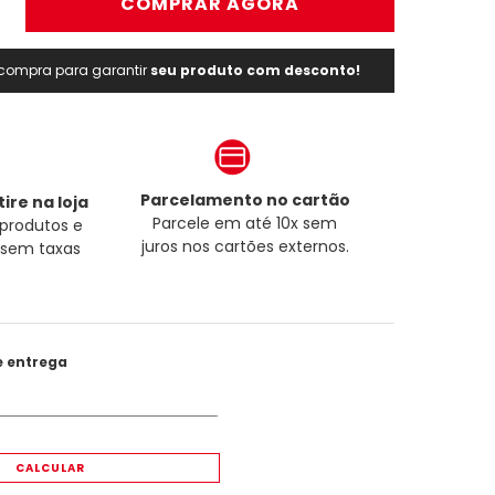
＋
COMPRAR AGORA
a compra para garantir
seu produto com desconto!
Parcelamento no cartão
ire na loja
Parcele em até 10x sem
produtos e
juros nos cartões externos.
a sem taxas