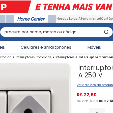
Nossas Lojas
Atendimento
Cartão
procure por nome, marca ou código...
eis
Celulares e Smartphones
Móveis
etronica
Interruptores-tomadas
Interruptores
Interruptor Tramont
Interrupto
A 250 V
Ver detalhes do produt
R$
22
,
50
ou em
1
x de
R$
22
,
5