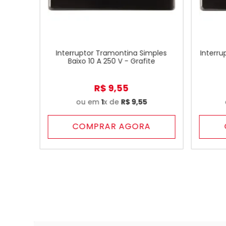
Interruptor Tramontina Simples
Interru
Baixo 10 A 250 V - Grafite
R$
9
,
55
ou em
1
x de
R$
9
,
55
COMPRAR AGORA