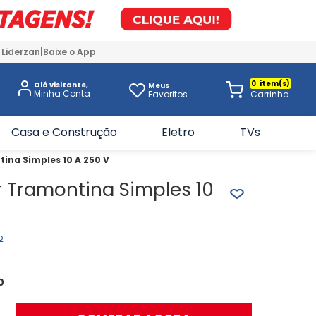
 Liderzan
Baixe o App
0
Olá visitante,
Meus
Favoritos
Casa e Construção
Eletro
TVs
ina Simples 10 A 250 V
r Tramontina Simples 10
o
0