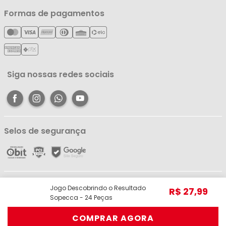
Política de Privacidade
Nossas Lojas
Minha Conta
Formas de pagamentos
Política de Entrega
Cartão Líderzan
Meus Pedidos
Política de Reembolso
Meus Favoritos
Central de Atendimento
Siga nossas redes sociais
Selos de segurança
Líder Comércio e Indústria Ltda - ME - CNPJ: 05.054.671/0001-59 | R. dos
Jogo Descobrindo o Resultado
R$
27
,
99
Pariquis, 1056 - Jurunas, Belém - PA, 66033-590 | Telefone: (91) 98403-
Sopecca - 24 Peças
3948 © Todos os direitos reservados.
COMPRAR AGORA