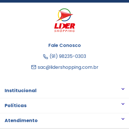
Fale Conosco
(91) 98235-0303
sac@lidershopping.com.br
Institucional
Quem somos
Políticas
Trabalhe Conosco
Trocas e Devoluções
Atendimento
Notícias