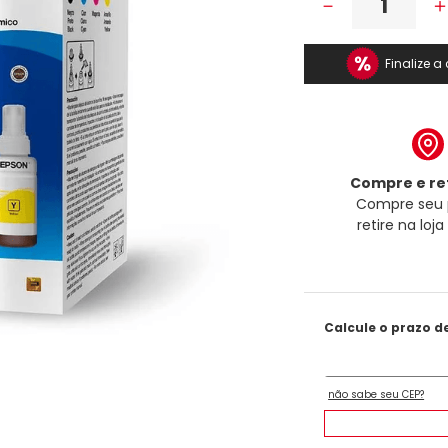
－
Finalize 
Compre e ret
Compre seu 
retire na loj