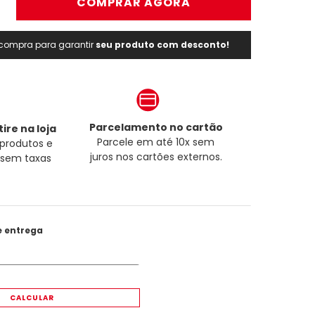
＋
COMPRAR AGORA
a compra para garantir
seu produto com desconto!
Parcelamento no cartão
ire na loja
Parcele em até 10x sem
produtos e
juros nos cartões externos.
a sem taxas