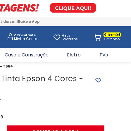
 Liderzan
Baixe o App
0
Olá visitante,
Meus
Favoritos
Casa e Construção
Eletro
TVs
 - T664
e Tinta Epson 4 Cores -
o
99