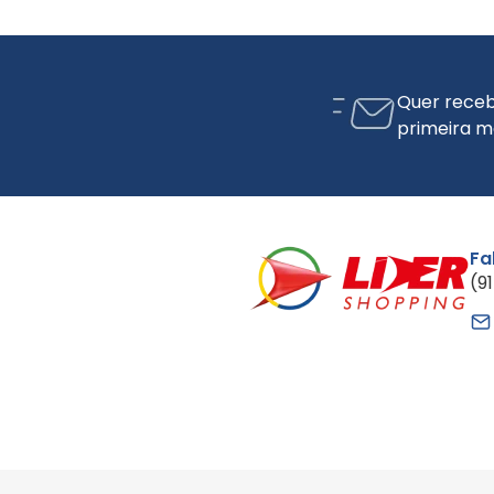
Quer receb
primeira m
Fa
(9