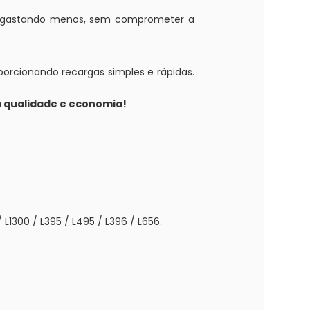
is gastando menos, sem comprometer a
porcionando recargas simples e rápidas.
 qualidade e economia!
 / L1300 / L395 / L495 / L396 / L656.
l