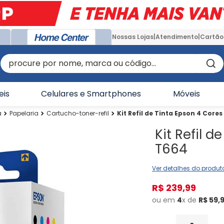
Nossas Lojas
Atendimento
Cartão
procure por nome, marca ou código...
eis
Celulares e Smartphones
Móveis
a
Papelaria
Cartucho-toner-refil
Kit Refil de Tinta Epson 4 Cores
Kit Refil d
T664
Ver detalhes do produt
R$
239
,
99
ou em
4
x de
R$
59
,