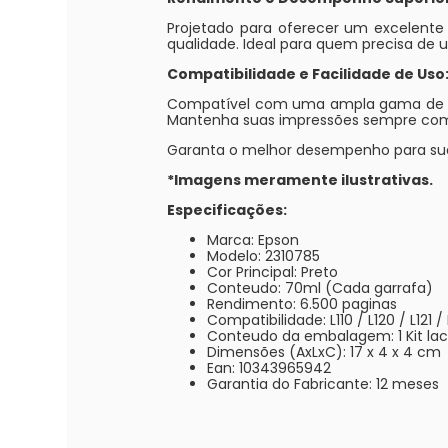
Projetado para oferecer um excelent
qualidade. Ideal para quem precisa de 
Compatibilidade e Facilidade de Uso
Compatível com uma ampla gama de impre
Mantenha suas impressões sempre com a
Garanta o melhor desempenho para sua 
*Imagens meramente ilustrativas.
Especificações:
Marca: Epson
Modelo: 2310785
Cor Principal: Preto
Conteudo: 70ml (Cada garrafa)
Rendimento: 6.500 paginas
Compatibilidade: L110 / L120 / L121 /
Conteudo da embalagem: 1 Kit lac
Dimensões (AxLxC): 17 x 4 x 4 cm
Ean: 10343965942
Garantia do Fabricante: 12 meses