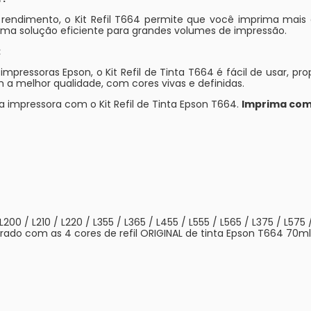
e rendimento, o Kit Refil T664 permite que você imprima ma
uma solução eficiente para grandes volumes de impressão.
:
ssoras Epson, o Kit Refil de Tinta T664 é fácil de usar, pro
 melhor qualidade, com cores vivas e definidas.
impressora com o Kit Refil de Tinta Epson T664.
Imprima com
 L200 / L210 / L220 / L355 / L365 / L455 / L555 / L565 / L375 / L575
rado com as 4 cores de refil ORIGINAL de tinta Epson T664 70m