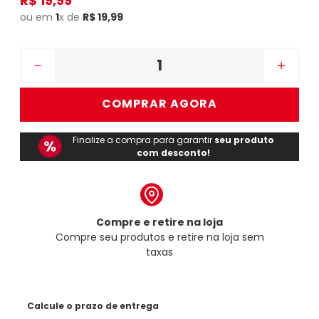
R$
19
,
99
ou em
1
x de
R$
19
,
99
－
＋
COMPRAR AGORA
Finalize a compra para garantir
seu produto
com desconto!
Compre e retire na loja
Compre seu produtos e retire na loja sem
taxas