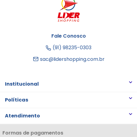
Fale Conosco
(91) 98235-0303
sac@lidershopping.com.br
Institucional
Quem somos
Políticas
Trabalhe Conosco
Trocas e Devoluções
Atendimento
Notícias
Política de Privacidade
Nossas Lojas
Minha Conta
Formas de pagamentos
Política de Entrega
Cartão Líderzan