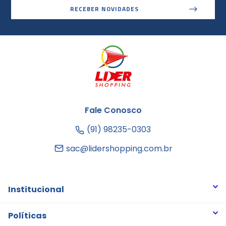
RECEBER NOVIDADES
Fale Conosco
(91) 98235-0303
sac@lidershopping.com.br
Institucional
Quem somos
Políticas