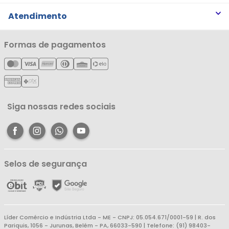
Trabalhe Conosco
Trocas e Devoluções
Atendimento
Notícias
Política de Privacidade
Nossas Lojas
Minha Conta
Formas de pagamentos
Política de Entrega
Cartão Líderzan
Meus Pedidos
Política de Reembolso
Meus Favoritos
Central de Atendimento
Siga nossas redes sociais
Selos de segurança
Líder Comércio e Indústria Ltda - ME - CNPJ: 05.054.671/0001-59 | R. dos
Pariquis, 1056 - Jurunas, Belém - PA, 66033-590 | Telefone: (91) 98403-