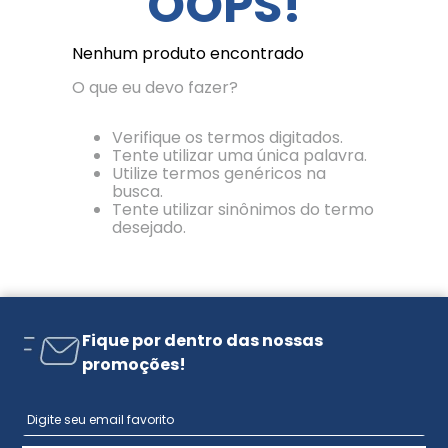
OOPS!
Nenhum produto encontrado
O que eu devo fazer?
Verifique os termos digitados.
Tente utilizar uma única palavra.
Utilize termos genéricos na
busca.
Tente utilizar sinônimos do termo
desejado.
Fique por dentro das nossas
promoções!