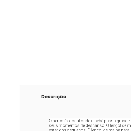
Descrição
O berço é o local onde o bebê passa grande p
seus momentos de descanso. O lençol de ma
estar dos pequenos. O lençol de malha para