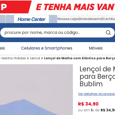
Nossas Lojas
Atendimento
Cartão
procure por nome, marca ou código...
eis
Celulares e Smartphones
Móveis
banho-fraldas
Lencol
Lençol de Malha com Elástico para Berç
Lençol de 
para Berç
Bublim
Ver detalhes do produt
R$
34
,
90
ou em
1
x de
R$
34
,
9