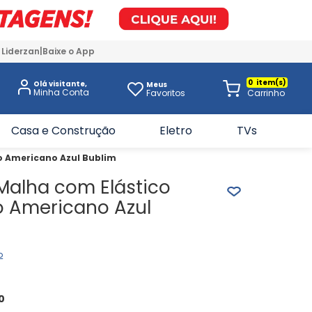
 Liderzan
Baixe o App
0
Olá visitante,
Meus
Favoritos
Casa e Construção
Eletro
TVs
o Americano Azul Bublim
Malha com Elástico
o Americano Azul
o
0