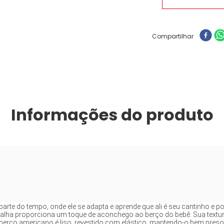
Compartilhar
Informações do produto
arte do tempo, onde ele se adapta e aprende que ali é seu cantinho e po
lha proporciona um toque de aconchego ao berço do bebê. Sua textur
 berço americano é liso, revestido com elástico, mantendo-o bem pres