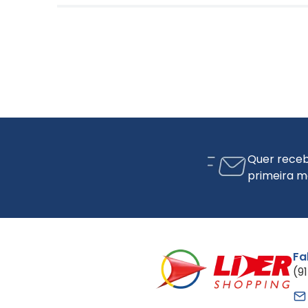
Quer receb
primeira m
Fa
(9