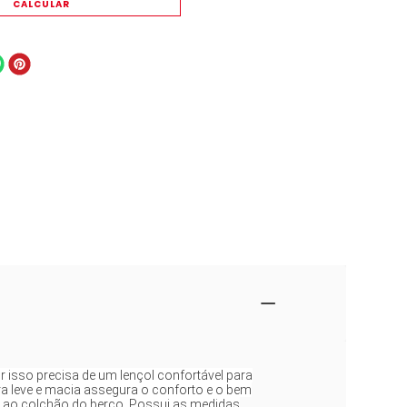
r isso precisa de um lençol confortável para
a leve e macia assegura o conforto e o bem
o ao colchão do berço. Possui as medidas