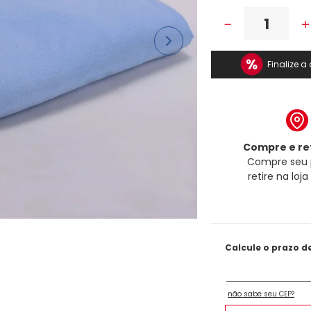
－
Finalize 
Compre e ret
Compre seu 
retire na loj