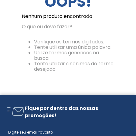
OOPS!
Nenhum produto encontrado
O que eu devo fazer?
Verifique os termos digitados.
Tente utilizar uma única palavra.
Utilize termos genéricos na
busca.
Tente utilizar sinônimos do termo
desejado.
Fique por dentro das nossas
promoções!