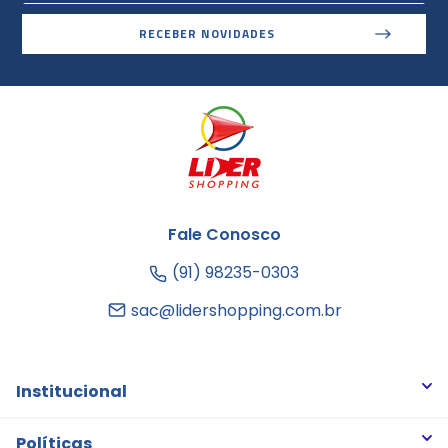
RECEBER NOVIDADES
Fale Conosco
(91) 98235-0303
sac@lidershopping.com.br
Institucional
Quem somos
Políticas