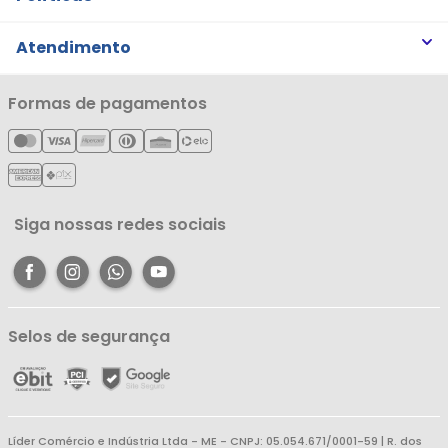
Trabalhe Conosco
Trocas e Devoluções
Atendimento
Notícias
Política de Privacidade
Nossas Lojas
Minha Conta
Formas de pagamentos
Política de Entrega
Cartão Líderzan
Meus Pedidos
Política de Reembolso
Meus Favoritos
Central de Atendimento
Siga nossas redes sociais
Selos de segurança
Líder Comércio e Indústria Ltda - ME - CNPJ: 05.054.671/0001-59 | R. dos