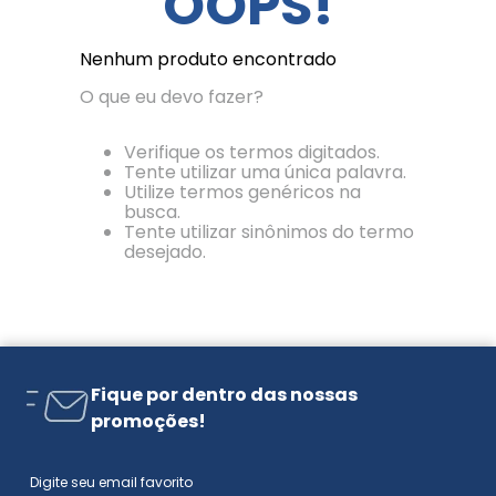
OOPS!
Nenhum produto encontrado
O que eu devo fazer?
Verifique os termos digitados.
Tente utilizar uma única palavra.
Utilize termos genéricos na
busca.
Tente utilizar sinônimos do termo
desejado.
Fique por dentro das nossas
promoções!