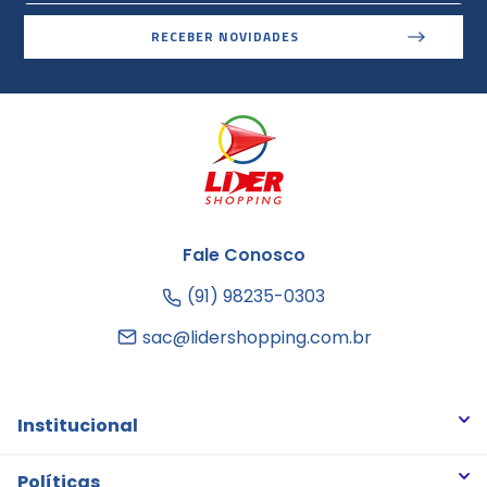
RECEBER NOVIDADES
Fale Conosco
(91) 98235-0303
sac@lidershopping.com.br
Institucional
Quem somos
Políticas