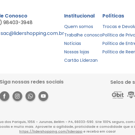
le Conosco
Institucional
Políticas
1) 98403-3948
Quem somos
Trocas e Devo
sac@lidershopping.com.br
Trabalhe conosco
Política de Pri
Notícias
Política de Ent
Nossas lojas
Política de Re
Cartão Líderzan
Siga nossas redes sociais
Selos de 
Rua dos Pariquis, 1056 - Jurunas, Belém - PA, 66033-590. Site 100% seguro, co
books e muito mais. Aproveite a agilidade, praticidade e comodidade que o 
https://lidershopping.com/liderapp
e receba em casa!