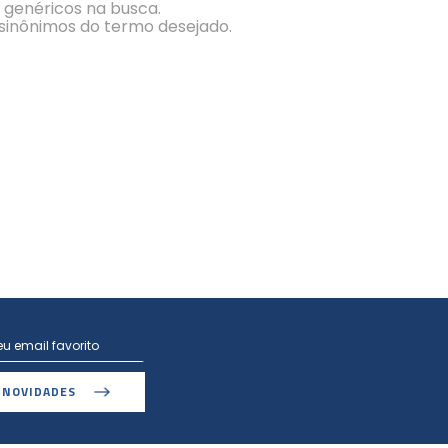
s genéricos na busca.
r sinônimos do termo desejado.
 NOVIDADES