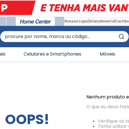
Nossas Lojas
Atendimento
Cartão
procure por nome, marca ou código...
eis
Celulares e Smartphones
Móveis
Nenhum produto 
O que eu devo faz
OOPS!
Verifique os 
Tente utiliza