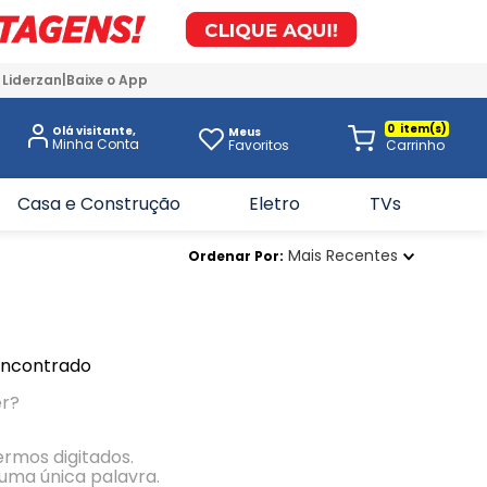
 Liderzan
Baixe o App
0
Olá visitante,
Meus
Favoritos
Casa e Construção
Eletro
TVs
Mais Recentes
Ordenar Por
encontrado
er?
termos digitados.
r uma única palavra.