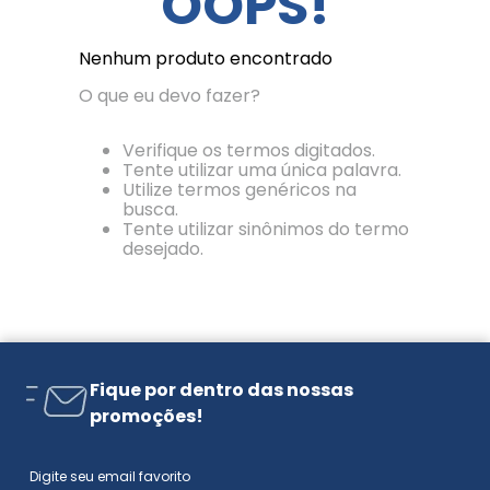
OOPS!
Nenhum produto encontrado
O que eu devo fazer?
Verifique os termos digitados.
Tente utilizar uma única palavra.
Utilize termos genéricos na
busca.
Tente utilizar sinônimos do termo
desejado.
Fique por dentro das nossas
promoções!