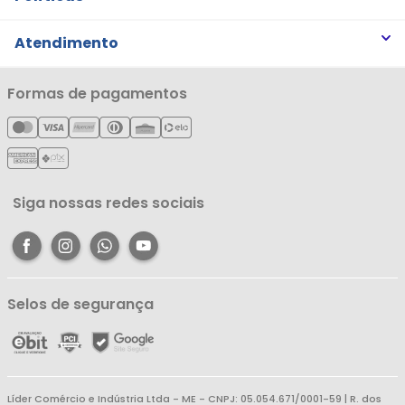
Trabalhe Conosco
Trocas e Devoluções
Atendimento
Notícias
Política de Privacidade
Nossas Lojas
Minha Conta
Formas de pagamentos
Política de Entrega
Cartão Líderzan
Meus Pedidos
Política de Reembolso
Meus Favoritos
Central de Atendimento
Siga nossas redes sociais
Selos de segurança
Líder Comércio e Indústria Ltda - ME - CNPJ: 05.054.671/0001-59 | R. dos