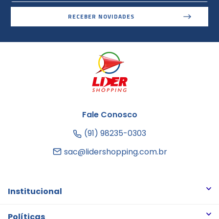
RECEBER NOVIDADES
Fale Conosco
(91) 98235-0303
sac@lidershopping.com.br
Institucional
Quem somos
Políticas