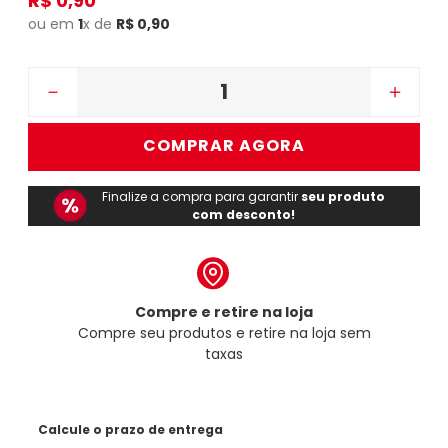
R$
0
,
90
ou em
1
x de
R$
0
,
90
－
＋
COMPRAR AGORA
Finalize a compra para garantir
seu produto
com desconto!
Compre e retire na loja
Compre seu produtos e retire na loja sem
taxas