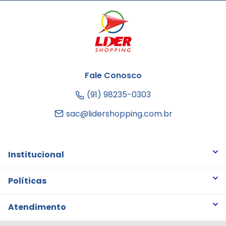
Fale Conosco
(91) 98235-0303
sac@lidershopping.com.br
Institucional
Quem somos
Políticas
Trabalhe Conosco
Trocas e Devoluções
Atendimento
Notícias
Política de Privacidade