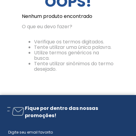
OOPS!
Nenhum produto encontrado
O que eu devo fazer?
Verifique os termos digitados.
Tente utilizar uma única palavra.
Utilize termos genéricos na
busca.
Tente utilizar sinônimos do termo
desejado.
Fique por dentro das nossas
promoções!