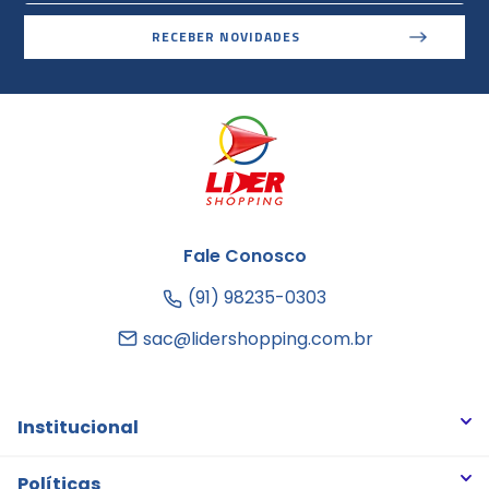
RECEBER NOVIDADES
Fale Conosco
(91) 98235-0303
sac@lidershopping.com.br
Institucional
Quem somos
Políticas