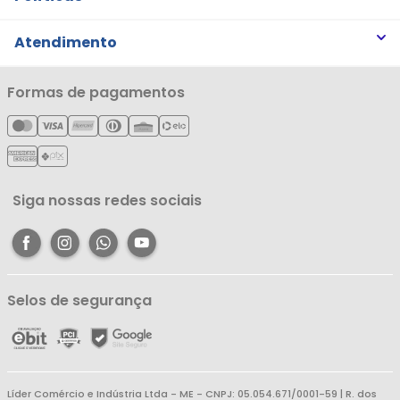
Trabalhe Conosco
Trocas e Devoluções
Atendimento
Notícias
Política de Privacidade
Nossas Lojas
Minha Conta
Formas de pagamentos
Política de Entrega
Cartão Líderzan
Meus Pedidos
Política de Reembolso
Meus Favoritos
Central de Atendimento
Siga nossas redes sociais
Selos de segurança
Líder Comércio e Indústria Ltda - ME - CNPJ: 05.054.671/0001-59 | R. dos