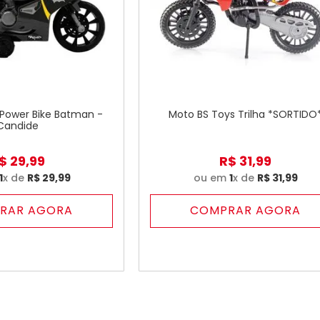
 Power Bike Batman -
Moto BS Toys Trilha *SORTIDO
Candide
$
29
,
99
R$
31
,
99
1
x de
R$
29
,
99
ou em
1
x de
R$
31
,
99
RAR AGORA
COMPRAR AGORA