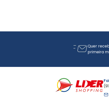
Quer receb
primeira m
Fa
(9