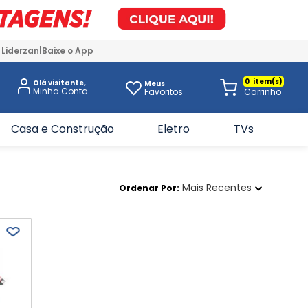
 Liderzan
Baixe o App
0
Olá visitante,
Meus
Favoritos
Casa e Construção
Eletro
TVs
Mais Recentes
Ordenar Por