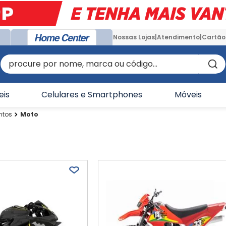
Nossas Lojas
Atendimento
Cartão
procure por nome, marca ou código...
eis
Celulares e Smartphones
Móveis
ntos
Moto