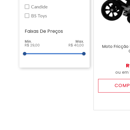
Candide
BS Toys
Faixas De Preço
R$ 29,00
R$ 40,00
Moto Fricção
R
ou em
COMP