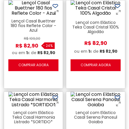
Lençol Casal Buettner
Lençol com Elástico
180 fios Reflete Color -
Teka Casal Cristal 100%
Azul
Algodão
R$
109
,
00
R$
82
,
90
R$
82
,
90
-
24%
ou em
1
x de
R$
82
,
90
ou em
1
x de
R$
82
,
90
COMPRAR AGORA
COMPRAR AGORA
Lençol com Elástico
Lençol com Elástico
Teka Casal Harmonia
Casal Serena Panosul
Listrado *SORTIDO*
Goiaba