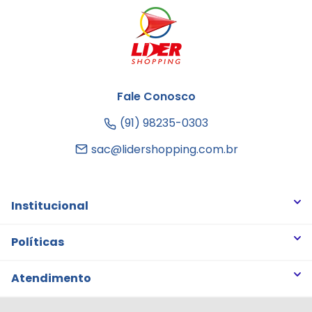
Fale Conosco
(91) 98235-0303
sac@lidershopping.com.br
Institucional
Quem somos
Políticas
Trabalhe Conosco
Trocas e Devoluções
Atendimento
Notícias
Política de Privacidade
Nossas Lojas