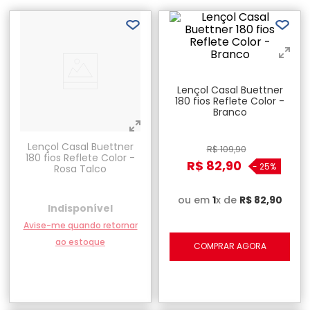
Lençol Casal Buettner
180 fios Reflete Color -
Branco
Lençol Casal Buettner
R$
109
,
90
180 fios Reflete Color -
R$
82
,
90
-
25%
Rosa Talco
ou em
1
x de
R$
82
,
90
Indisponível
Avise-me quando retornar
ao estoque
COMPRAR AGORA