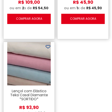
R$
109
,
00
R$
45
,
90
ou em
2
x de
R$
54
,
50
ou em
1
x de
R$
45
,
90
COMPRAR AGORA
COMPRAR AGORA
Lençol com Elástico
Teka Casal Diamante
*SORTIDO*
R$
93
,
90