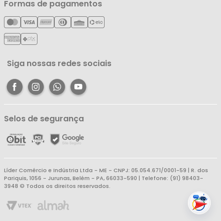
Minha Conta
Formas de pagamentos
Política de Entrega
Cartão Líderzan
Meus Pedidos
Política de Reembolso
Meus Favoritos
Central de Atendimento
Siga nossas redes sociais
Selos de segurança
Líder Comércio e Indústria Ltda - ME - CNPJ: 05.054.671/0001-59 | R. dos
Pariquis, 1056 - Jurunas, Belém - PA, 66033-590 | Telefone: (91) 98403-
3948 © Todos os direitos reservados.