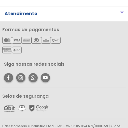
Trabalhe Conosco
Trocas e Devoluções
Atendimento
Notícias
Política de Privacidade
Nossas Lojas
Minha Conta
Formas de pagamentos
Política de Entrega
Cartão Líderzan
Meus Pedidos
Política de Reembolso
Meus Favoritos
Central de Atendimento
Siga nossas redes sociais
Selos de segurança
Líder Comércio e Indústria Ltda - ME - CNPJ: 05.054.671/0001-59 | R. dos