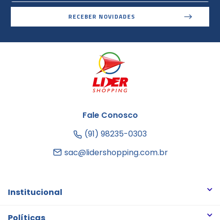
RECEBER NOVIDADES
Fale Conosco
(91) 98235-0303
sac@lidershopping.com.br
Institucional
Quem somos
Políticas