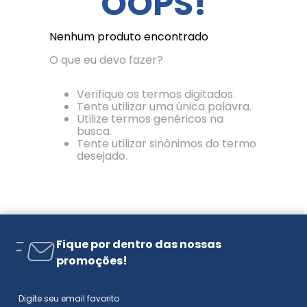
OOPS!
Nenhum produto encontrado
O que eu devo fazer?
Verifique os termos digitados.
Tente utilizar uma única palavra.
Utilize termos genéricos na
busca.
Tente utilizar sinônimos do termo
desejado.
Fique por dentro das nossas
promoções!