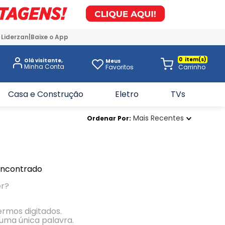
 Liderzan
Baixe o App
0
Olá visitante,
Meus
Favoritos
Casa e Construção
Eletro
TVs
Mais Recentes
Ordenar Por
encontrado
er?
termos digitados.
r uma única palavra.