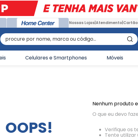
Nossas Lojas
Atendimento
Cartão
procure por nome, marca ou código...
eis
Celulares e Smartphones
Móveis
Nenhum produto 
O que eu devo faz
OOPS!
Verifique os 
Tente utiliza