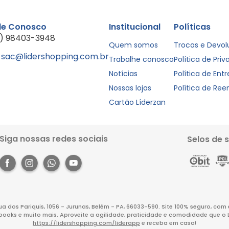
le Conosco
Institucional
Políticas
1) 98403-3948
Quem somos
Trocas e Devo
sac@lidershopping.com.br
Trabalhe conosco
Política de Pri
Notícias
Política de Ent
Nossas lojas
Política de Re
Cartão Líderzan
Siga nossas redes sociais
Selos de 
Rua dos Pariquis, 1056 - Jurunas, Belém - PA, 66033-590. Site 100% seguro, co
books e muito mais. Aproveite a agilidade, praticidade e comodidade que o 
https://lidershopping.com/liderapp
e receba em casa!