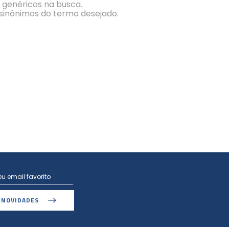
s genéricos na busca.
r sinônimos do termo desejado.
 NOVIDADES