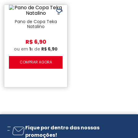
Pano de Copa Teka
Natalino
R$
6
,
90
ou em
1
x de
R$
6
,
90
COMPRAR AGORA
Fique por dentro das nossas
promoções!