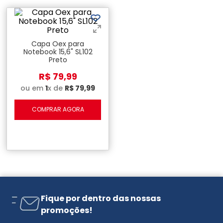
Capa Oex para
Notebook 15,6" SL102
Preto
R$
79
,
99
ou em
1
x de
R$
79
,
99
COMPRAR AGORA
Fique por dentro das nossas
promoções!