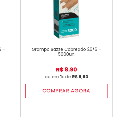
6 -
Grampo Bazze Cobreado 26/6 -
5000un
R$
8
,
90
ou em
1
x de
R$
8
,
90
COMPRAR AGORA