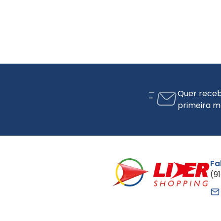
Quer receb
primeira m
Fa
(9