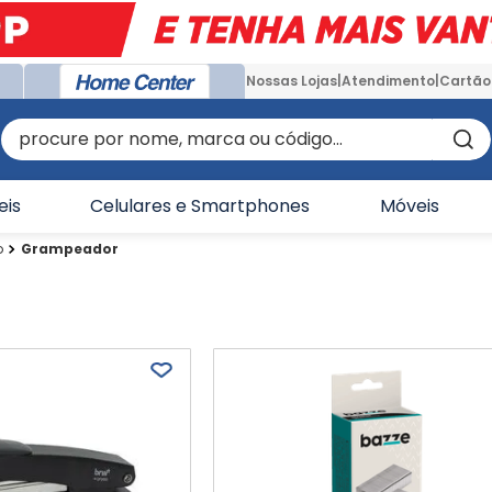
Nossas Lojas
Atendimento
Cartão
procure por nome, marca ou código...
eis
Celulares e Smartphones
Móveis
o
Grampeador