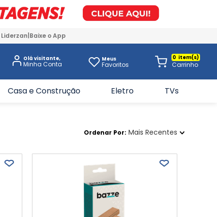
 Liderzan
Baixe o App
0
Olá visitante,
Meus
Favoritos
Casa e Construção
Eletro
TVs
Mais Recentes
Ordenar Por