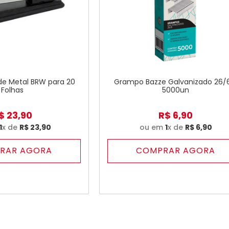
e Metal BRW para 20
Grampo Bazze Galvanizado 26/
Folhas
5000un
$
23
,
90
R$
6
,
90
1
x de
R$
23
,
90
ou em
1
x de
R$
6
,
90
RAR AGORA
COMPRAR AGORA