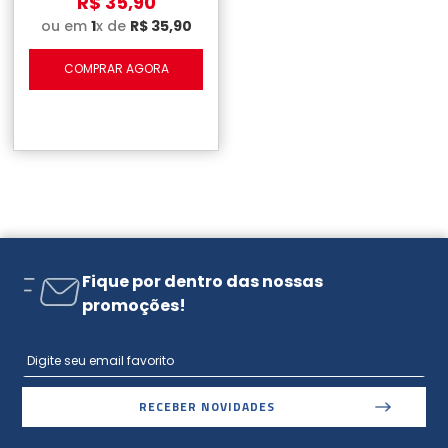
R$
35
,
90
ou em
1
x de
R$
35
,
90
COMPRAR AGORA
Fique por dentro das nossas
promoções!
RECEBER NOVIDADES