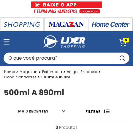
0
O que você procura?
Magazan
Perfumaria
Artigos P-cabelo
Condicionadores
500ml A 890ml
500ml A 890ml
MAIS RECENTES
FILTRAR
3
Produtos