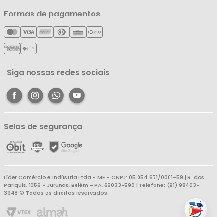
Política de Privacidade
Nossas Lojas
Minha Conta
Formas de pagamentos
Política de Entrega
Cartão Líderzan
Meus Pedidos
Política de Reembolso
Meus Favoritos
Central de Atendimento
Siga nossas redes sociais
Selos de segurança
Líder Comércio e Indústria Ltda - ME - CNPJ: 05.054.671/0001-59 | R. dos
Pariquis, 1056 - Jurunas, Belém - PA, 66033-590 | Telefone: (91) 98403-
3948 © Todos os direitos reservados.