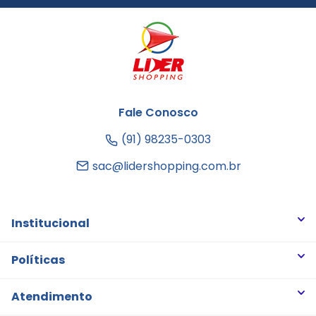
Fale Conosco
(91) 98235-0303
sac@lidershopping.com.br
Institucional
Quem somos
Políticas
Trabalhe Conosco
Trocas e Devoluções
Atendimento
Notícias