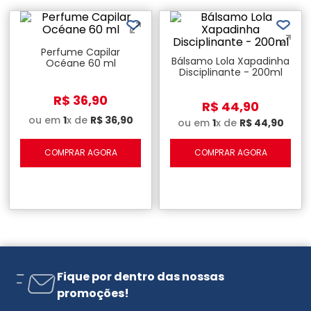
Perfume Capilar
Bálsamo Lola Xapadinha
Océane 60 ml
Disciplinante - 200ml
R$
36
,
90
R$
44
,
90
ou em
1
x de
R$
36
,
90
ou em
1
x de
R$
44
,
90
COMPRAR AGORA
COMPRAR AGORA
Fique por dentro das nossas
promoções!