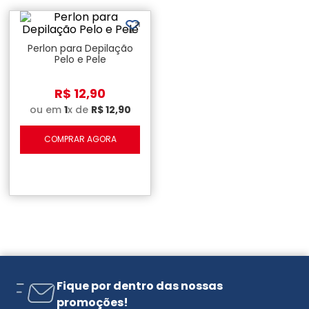
Perlon para Depilação
Pelo e Pele
R$
12
,
90
ou em
1
x de
R$
12
,
90
COMPRAR AGORA
Fique por dentro das nossas
promoções!