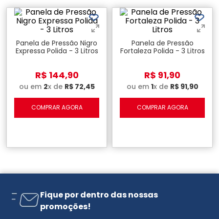
Panela de Pressão Nigro
Panela de Pressão
Expressa Polida - 3 Litros
Fortaleza Polida - 3 Litros
R$
144
,
90
R$
91
,
90
ou em
2
x de
R$
72
,
45
ou em
1
x de
R$
91
,
90
COMPRAR AGORA
COMPRAR AGORA
Fique por dentro das nossas
promoções!