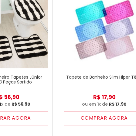
eiro Tapetes Júnior
Tapete de Banheiro Slim Hiper Tê
3 Peças Sortido
$
56
,
90
R$
17
,
90
1
x de
R$
56
,
90
ou em
1
x de
R$
17
,
90
RAR AGORA
COMPRAR AGORA