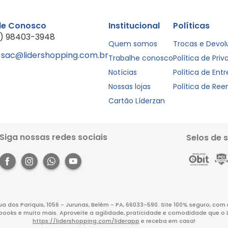
le Conosco
Institucional
Políticas
1) 98403-3948
Quem somos
Trocas e Devo
sac@lidershopping.com.br
Trabalhe conosco
Política de Pri
Notícias
Política de Ent
Nossas lojas
Política de Re
Cartão Líderzan
Siga nossas redes sociais
Selos de 
Rua dos Pariquis, 1056 - Jurunas, Belém - PA, 66033-590. Site 100% seguro, co
books e muito mais. Aproveite a agilidade, praticidade e comodidade que o 
https://lidershopping.com/liderapp
e receba em casa!