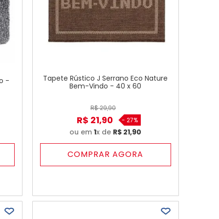
Tapete Rústico J Serrano Eco Nature
o -
Bem-Vindo - 40 x 60
R$
29
,
90
R$
21
,
90
-
27%
ou em
1
x de
R$
21
,
90
COMPRAR AGORA