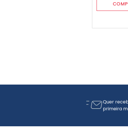
COMP
Quer receb
primeira m