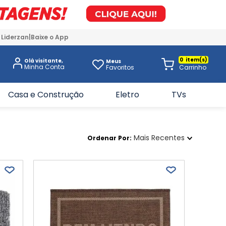
 Liderzan
Baixe o App
0
Olá visitante,
Meus
Favoritos
Casa e Construção
Eletro
TVs
Mais Recentes
Ordenar Por