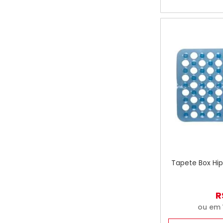
Tapete Box Hip
R
ou em