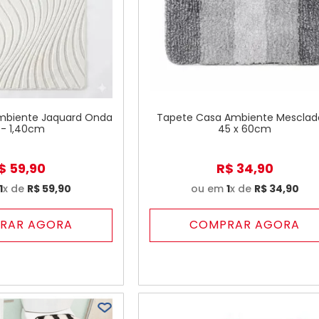
mbiente Jaquard Onda
Tapete Casa Ambiente Mesclad
 - 1,40cm
45 x 60cm
$
59
,
90
R$
34
,
90
1
x de
R$
59
,
90
ou em
1
x de
R$
34
,
90
RAR AGORA
COMPRAR AGORA