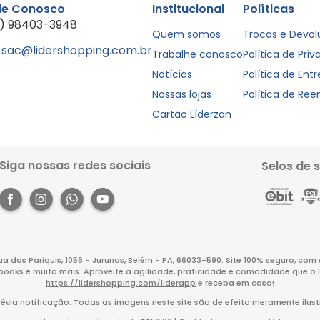
le Conosco
Institucional
Políticas
1) 98403-3948
Quem somos
Trocas e Devo
sac@lidershopping.com.br
Trabalhe conosco
Política de Pri
Notícias
Política de Ent
Nossas lojas
Política de Re
Cartão Líderzan
Siga nossas redes sociais
Selos de 
Rua dos Pariquis, 1056 - Jurunas, Belém - PA, 66033-590. Site 100% seguro, co
books e muito mais. Aproveite a agilidade, praticidade e comodidade que o 
https://lidershopping.com/liderapp
e receba em casa!
évia notificação. Todas as imagens neste site são de efeito meramente ilust