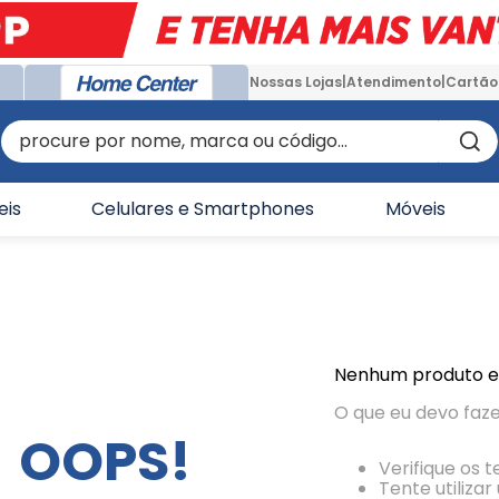
Nossas Lojas
Atendimento
Cartão
procure por nome, marca ou código...
eis
Celulares e Smartphones
Móveis
Nenhum produto 
O que eu devo faz
OOPS!
Verifique os 
Tente utiliza