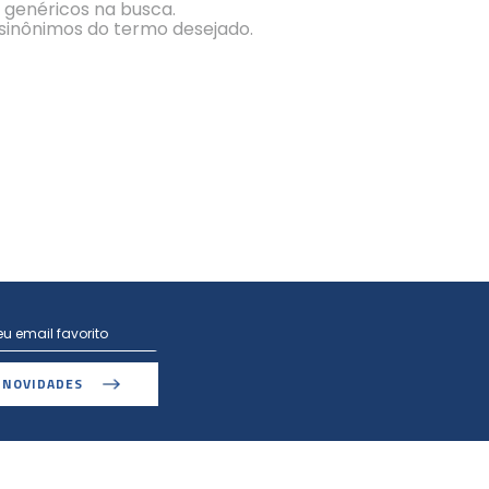
s genéricos na busca.
r sinônimos do termo desejado.
 NOVIDADES