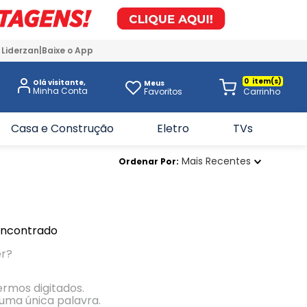
 Liderzan
Baixe o App
0
Olá visitante,
Meus
Favoritos
Casa e Construção
Eletro
TVs
Mais Recentes
Ordenar Por
encontrado
er?
termos digitados.
r uma única palavra.