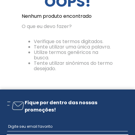
OOPS!
Nenhum produto encontrado
O que eu devo fazer?
Verifique os termos digitados.
Tente utilizar uma única palavra.
Utilize termos genéricos na
busca.
Tente utilizar sinônimos do termo
desejado.
Fique por dentro das nossas
promoções!