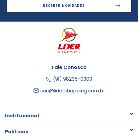
RECEBER NOVIDADES
Fale Conosco
(91) 98235-0303
sac@lidershopping.com.br
Institucional
Quem somos
Políticas