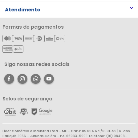
Trabalhe Conosco
Trocas e Devoluções
Atendimento
Notícias
Política de Privacidade
Nossas Lojas
Minha Conta
Formas de pagamentos
Política de Entrega
Cartão Líderzan
Meus Pedidos
Política de Reembolso
Meus Favoritos
Central de Atendimento
Siga nossas redes sociais
Selos de segurança
Líder Comércio e Indústria Ltda - ME - CNPJ: 05.054.671/0001-59 | R. dos
Pariquis, 1056 - Jurunas, Belém - PA, 66033-590 | Telefone: (91) 98403-