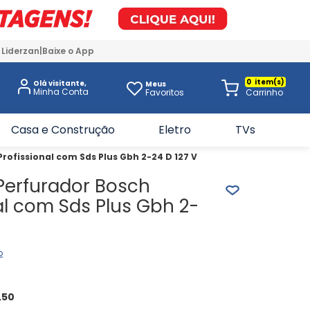
 Liderzan
Baixe o App
0
Olá visitante,
Meus
Favoritos
Casa e Construção
Eletro
TVs
rofissional com Sds Plus Gbh 2-24 D 127 V
Perfurador Bosch
al com Sds Plus Gbh 2-
o
,
50