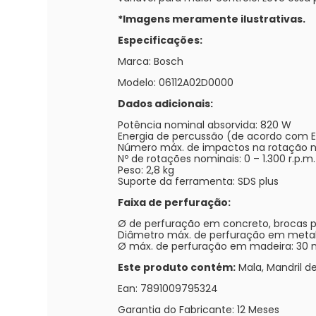
*Imagens meramente ilustrativas.
Especificações:
Marca: Bosch
Modelo: 06112A02D0000
Dados adicionais:
Potência nominal absorvida: 820 W
Energia de percussão (de acordo com EP
Número máx. de impactos na rotação nom
Nº de rotações nominais: 0 – 1.300 r.p.m.
Peso: 2,8 kg
Suporte da ferramenta: SDS plus
Faixa de perfuração:
Ø de perfuração em concreto, brocas 
Diâmetro máx. de perfuração em meta
Ø máx. de perfuração em madeira: 30
Este produto contém:
Mala, Mandril de
Ean: 7891009795324
Garantia do Fabricante: 12 Meses