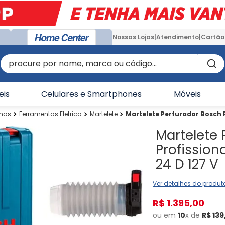
Nossas Lojas
Atendimento
Cartão
procure por nome, marca ou código...
eis
Celulares e Smartphones
Móveis
inas
Ferramentas Eletrica
Martelete
Martelete Perfurador Bosch P
Martelete 
Profission
24 D 127 V
Ver detalhes do produt
R$
1
.
395
,
00
ou em
10
x de
R$
139