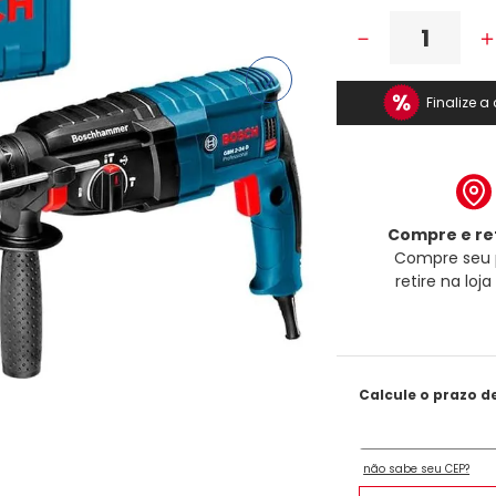
－
Finalize 
Compre e ret
Compre seu 
retire na loj