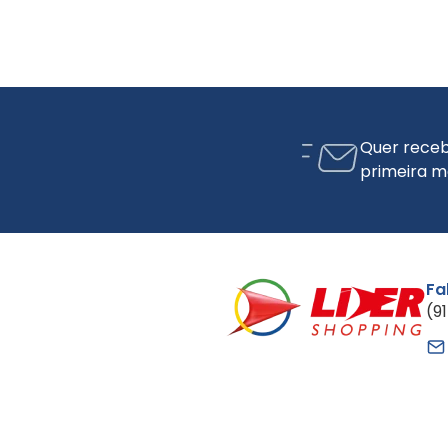
Quer receb
primeira m
Fa
(9