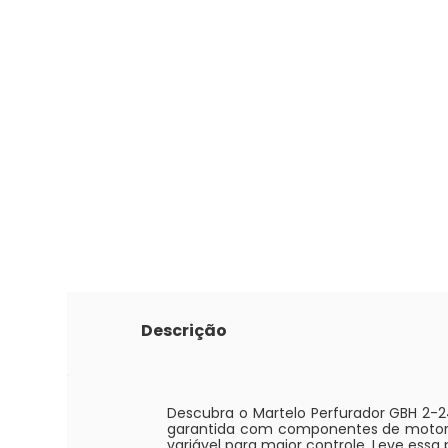
Descrição
Descubra o Martelo Perfurador GBH 2-2
garantida com componentes de motor de
variável para maior controle. Leve es