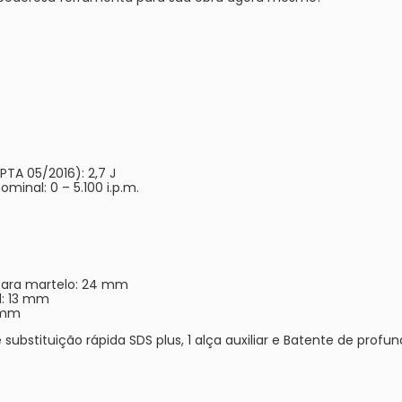
TA 05/2016): 2,7 J
inal: 0 – 5.100 i.p.m.
para martelo: 24 mm
l: 13 mm
 mm
 substituição rápida SDS plus, 1 alça auxiliar e Batente de profu