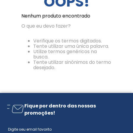
OOPS!
Nenhum produto encontrado
O que eu devo fazer?
Verifique os termos digitados.
Tente utilizar uma única palavra.
Utilize termos genéricos na
busca.
Tente utilizar sinônimos do termo
desejado.
Fique por dentro das nossas
promoções!