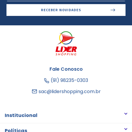
RECEBER NOVIDADES
Fale Conosco
(91) 98235-0303
sac@lidershopping.com.br
Institucional
Quem somos
Políticas