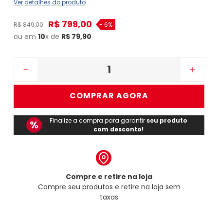
Ver detalhes do produto
R$
799
,
00
R$
849
,
00
-
6%
ou em
10
x de
R$
79
,
90
－
＋
COMPRAR AGORA
Finalize a compra para garantir
seu produto
com desconto!
Compre e retire na loja
Compre seu produtos e retire na loja sem
taxas