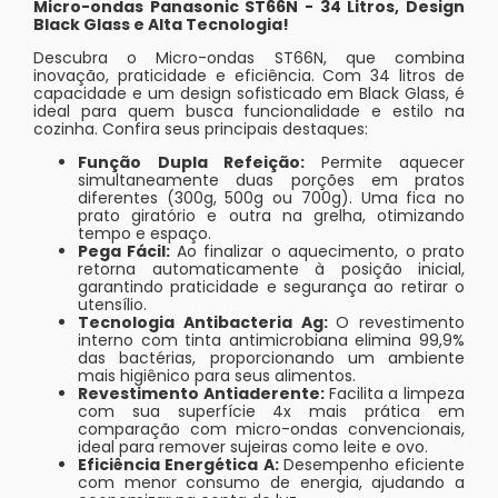
Micro-ondas Panasonic ST66N - 34 Litros, Design
Black Glass e Alta Tecnologia!
Descubra o Micro-ondas ST66N, que combina
inovação, praticidade e eficiência. Com 34 litros de
capacidade e um design sofisticado em Black Glass, é
ideal para quem busca funcionalidade e estilo na
cozinha. Confira seus principais destaques:
Função Dupla Refeição:
Permite aquecer
simultaneamente duas porções em pratos
diferentes (300g, 500g ou 700g). Uma fica no
prato giratório e outra na grelha, otimizando
tempo e espaço.
Pega Fácil:
Ao finalizar o aquecimento, o prato
retorna automaticamente à posição inicial,
garantindo praticidade e segurança ao retirar o
utensílio.
Tecnologia Antibacteria Ag:
O revestimento
interno com tinta antimicrobiana elimina 99,9%
das bactérias, proporcionando um ambiente
mais higiênico para seus alimentos.
Revestimento Antiaderente:
Facilita a limpeza
com sua superfície 4x mais prática em
comparação com micro-ondas convencionais,
ideal para remover sujeiras como leite e ovo.
Eficiência Energética A:
Desempenho eficiente
com menor consumo de energia, ajudando a