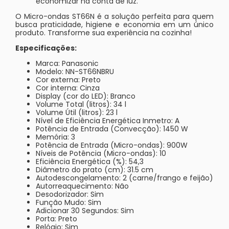
economizar na conta de luz.
O Micro-ondas ST66N é a solução perfeita para quem
busca praticidade, higiene e economia em um único
produto. Transforme sua experiência na cozinha!
Especificações:
Marca: Panasonic
Modelo: NN-ST66NBRU
Cor externa: Preto
Cor interna: Cinza
Display (cor do LED): Branco
Volume Total (litros): 34 l
Volume Útil (litros): 23 l
Nível de Eficiência Energética Inmetro: A
Potência de Entrada (Convecção): 1450 W
Memória: 3
Potência de Entrada (Micro-ondas): 900W
Níveis de Potência (Micro-ondas): 10
Eficiência Energética (%): 54,3
Diâmetro do prato (cm): 31.5 cm
Autodescongelamento: 2 (carne/frango e feijão)
Autorreaquecimento: Não
Desodorizador: Sim
Função Mudo: Sim
Adicionar 30 Segundos: Sim
Porta: Preto
Relógio: Sim