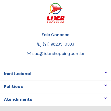
Fale Conosco
(91) 98235-0303
sac@lidershopping.com.br
Institucional
Quem somos
Políticas
Trabalhe Conosco
Trocas e Devoluções
Atendimento
Notícias
Política de Privacidade
Nossas Lojas