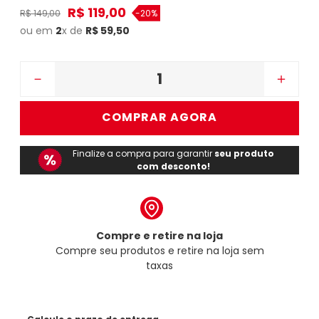
R$
119
,
00
R$
149
,
00
-
20%
ou em
2
x de
R$
59
,
50
－
＋
COMPRAR AGORA
Finalize a compra para garantir
seu produto
com desconto!
Compre e retire na loja
Compre seu produtos e retire na loja sem
taxas