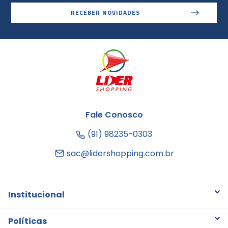
RECEBER NOVIDADES
Fale Conosco
(91) 98235-0303
sac@lidershopping.com.br
Institucional
Quem somos
Políticas