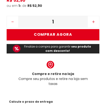
R$
52
,
90
ou em
1
x de
R$
52
,
90
－
＋
COMPRAR AGORA
Finalize a compra para garantir
seu produto
com desconto!
Compre e retire na loja
Compre seu produtos e retire na loja sem
taxas