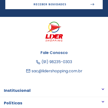
RECEBER NOVIDADES
Fale Conosco
(91) 98235-0303
sac@lidershopping.com.br
Institucional
Quem somos
Políticas