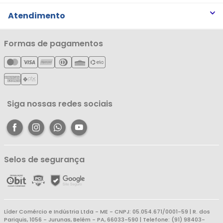
Trabalhe Conosco
Trocas e Devoluções
Atendimento
Notícias
Política de Privacidade
Nossas Lojas
Minha Conta
Formas de pagamentos
Política de Entrega
Cartão Líderzan
Meus Pedidos
Política de Reembolso
Meus Favoritos
Central de Atendimento
Siga nossas redes sociais
Selos de segurança
Líder Comércio e Indústria Ltda - ME - CNPJ: 05.054.671/0001-59 | R. dos
Pariquis, 1056 - Jurunas, Belém - PA, 66033-590 | Telefone: (91) 98403-