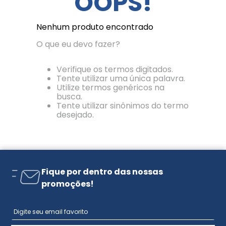
OOPS!
Nenhum produto encontrado
O que eu devo fazer?
Verifique os termos digitados.
Tente utilizar uma única palavra.
Utilize termos genéricos na
busca.
Tente utilizar sinônimos do termo
desejado.
Fique por dentro das nossas
promoções!