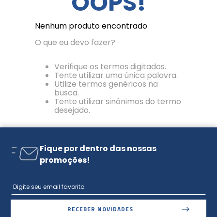
OOPS!
Nenhum produto encontrado
O que eu devo fazer?
Verifique os termos digitados.
Tente utilizar uma única palavra.
Utilize termos genéricos na
busca.
Tente utilizar sinônimos do termo
desejado.
Fique por dentro das nossas
promoções!
RECEBER NOVIDADES