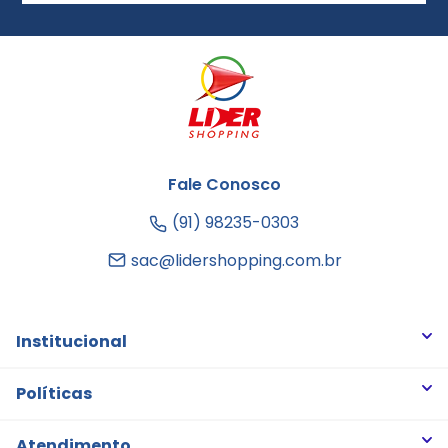
Fale Conosco
(91) 98235-0303
sac@lidershopping.com.br
Institucional
Quem somos
Políticas
Trabalhe Conosco
Trocas e Devoluções
Atendimento