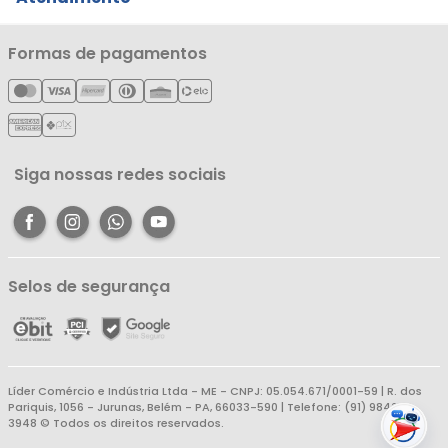
Notícias
Política de Privacidade
Nossas Lojas
Minha Conta
Formas de pagamentos
Política de Entrega
Cartão Líderzan
Meus Pedidos
Política de Reembolso
Meus Favoritos
Central de Atendimento
Siga nossas redes sociais
Selos de segurança
Líder Comércio e Indústria Ltda - ME - CNPJ: 05.054.671/0001-59 | R. dos
Pariquis, 1056 - Jurunas, Belém - PA, 66033-590 | Telefone: (91) 98403-
3948 © Todos os direitos reservados.