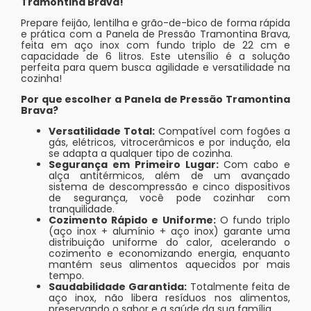
Tramontina Brava!
Prepare feijão, lentilha e grão-de-bico de forma rápida
e prática com a Panela de Pressão Tramontina Brava,
feita em aço inox com fundo triplo de 22 cm e
capacidade de 6 litros. Este utensílio é a solução
perfeita para quem busca agilidade e versatilidade na
cozinha!
Por que escolher a Panela de Pressão Tramontina
Brava?
Versatilidade Total:
Compatível com fogões a
gás, elétricos, vitrocerâmicos e por indução, ela
se adapta a qualquer tipo de cozinha.
Segurança em Primeiro Lugar:
Com cabo e
alça antitérmicos, além de um avançado
sistema de descompressão e cinco dispositivos
de segurança, você pode cozinhar com
tranquilidade.
Cozimento Rápido e Uniforme:
O fundo triplo
(aço inox + alumínio + aço inox) garante uma
distribuição uniforme do calor, acelerando o
cozimento e economizando energia, enquanto
mantém seus alimentos aquecidos por mais
tempo.
Saudabilidade Garantida:
Totalmente feita de
aço inox, não libera resíduos nos alimentos,
preservando o sabor e a saúde da sua família.