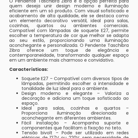
O Pendente Taschibra Zibra é a opção perfeita para
quem deseja unir design moderno e iluminação
eficiente em um só produto. Com visual sofisticado e
acabamento de alta qualidade, ele se destaca como
um elemento decorativo versátil, ideal para salas,
cozinhas, quartos ou ambientes comerciais.
Compatível com lâmpadas de soquete E27, permite
escolher a temperatura de cor que melhor se adapta
ao seu estilo, proporcionando uma iluminação
aconchegante e personalizada. O Pendente Taschibra
Zibra oferece um toque de elegância e
contemporaneidade, transformando qualquer espaço
em um ambiente mais charmoso e convidativo.
Características:
Soquete E27 – Compatível com diversos tipos de
lâmpadas, permitindo escolher a intensidade e
tonalidade de luz ideal para o ambiente.
Design moderno e elegante – Valoriza a
decoração e adiciona um toque sofisticado ao
espaço.
Ideal para salas, cozinhas e quartos –
Proporciona iluminação direcionada e
aconchegante em diferentes ambientes.
Fácil instalação – Acompanha suporte e
componentes que facilitam a fixação no teto.
Tensão bivolt – Pode ser utilizado em redes
elétricas de 127V ou 220V, sem necessidade de