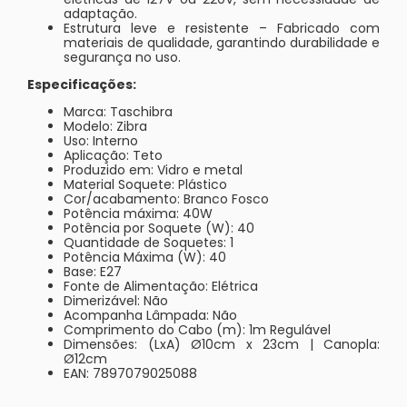
adaptação.
Estrutura leve e resistente – Fabricado com
materiais de qualidade, garantindo durabilidade e
segurança no uso.
Especificações:
Marca: Taschibra
Modelo: Zibra
Uso: Interno
Aplicação: Teto
Produzido em: Vidro e metal
Material Soquete: Plástico
Cor/acabamento: Branco Fosco
Potência máxima: 40W
Potência por Soquete (W): 40
Quantidade de Soquetes: 1
Potência Máxima (W): 40
Base: E27
Fonte de Alimentação: Elétrica
Dimerizável: Não
Acompanha Lâmpada: Não
Comprimento do Cabo (m): 1m Regulável
Dimensões: (LxA) Ø10cm x 23cm | Canopla:
Ø12cm
EAN: 7897079025088