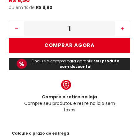
R$
8
,
90
ou em
1
x de
R$
8
,
90
－
＋
COMPRAR AGORA
Finalize a compra para garantir
seu produto
com desconto!
Compre e retire na loja
Compre seu produtos e retire na loja sem
taxas