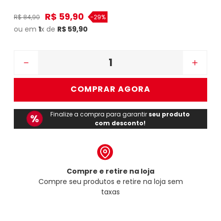
R$
59
,
90
R$
84
,
90
-
29%
ou em
1
x de
R$
59
,
90
－
＋
COMPRAR AGORA
Finalize a compra para garantir
seu produto
com desconto!
Compre e retire na loja
Compre seu produtos e retire na loja sem
taxas