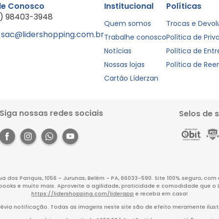
le Conosco
Institucional
Políticas
1) 98403-3948
Quem somos
Trocas e Devo
sac@lidershopping.com.br
Trabalhe conosco
Política de Pri
Notícias
Política de Ent
Nossas lojas
Política de Re
Cartão Líderzan
Siga nossas redes sociais
Selos de 
Rua dos Pariquis, 1056 - Jurunas, Belém - PA, 66033-590. Site 100% seguro, co
books e muito mais. Aproveite a agilidade, praticidade e comodidade que o 
https://lidershopping.com/liderapp
e receba em casa!
évia notificação. Todas as imagens neste site são de efeito meramente ilust