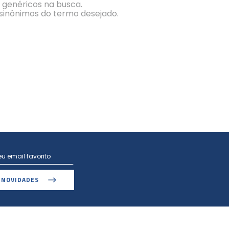
s genéricos na busca.
r sinônimos do termo desejado.
 NOVIDADES