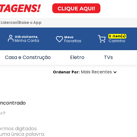
 Liderzan
Baixe o App
0
Olá visitante,
Meus
Favoritos
Casa e Construção
Eletro
TVs
Mais Recentes
Ordenar Por
encontrado
er?
termos digitados.
r uma única palavra.