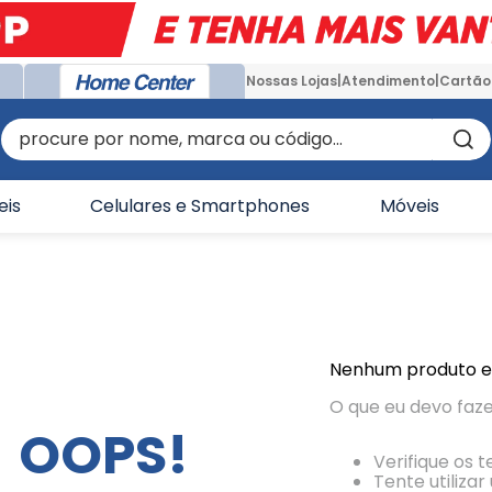
Nossas Lojas
Atendimento
Cartão
procure por nome, marca ou código...
eis
Celulares e Smartphones
Móveis
Nenhum produto 
O que eu devo faz
OOPS!
Verifique os 
Tente utiliza