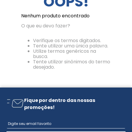
OOPS!
Nenhum produto encontrado
O que eu devo fazer?
Verifique os termos digitados.
Tente utilizar uma única palavra.
Utilize termos genéricos na
busca.
Tente utilizar sinônimos do termo
desejado.
Fique por dentro das nossas
promoções!