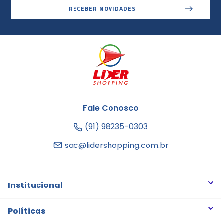
RECEBER NOVIDADES
Fale Conosco
(91) 98235-0303
sac@lidershopping.com.br
Institucional
Quem somos
Políticas