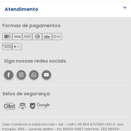
Trabalhe Conosco
Trocas e Devoluções
Atendimento
Notícias
Política de Privacidade
Nossas Lojas
Minha Conta
Formas de pagamentos
Política de Entrega
Cartão Líderzan
Meus Pedidos
Política de Reembolso
Meus Favoritos
Central de Atendimento
Siga nossas redes sociais
Selos de segurança
Líder Comércio e Indústria Ltda - ME - CNPJ: 05.054.671/0001-59 | R. dos
Pariquis, 1056 - Jurunas, Belém - PA, 66033-590 | Telefone: (91) 98403-