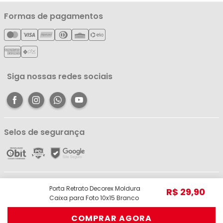
Política de Privacidade
Nossas Lojas
Minha Conta
Formas de pagamentos
Política de Entrega
Cartão Líderzan
Meus Pedidos
Política de Reembolso
Meus Favoritos
Central de Atendimento
Siga nossas redes sociais
Selos de segurança
Líder Comércio e Indústria Ltda - ME - CNPJ: 05.054.671/0001-59 | R. dos
Porta Retrato Decorex Moldura
R$
29
,
90
Pariquis, 1056 - Jurunas, Belém - PA, 66033-590 | Telefone: (91) 98403-
Caixa para Foto 10x15 Branco
3948 © Todos os direitos reservados.
COMPRAR AGORA