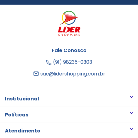
Fale Conosco
(91) 98235-0303
sac@lidershopping.com.br
Institucional
Quem somos
Políticas
Trabalhe Conosco
Trocas e Devoluções
Atendimento
Notícias