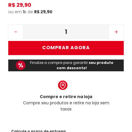
R$
29
,
90
ou em
1
x de
R$
29
,
90
－
＋
COMPRAR AGORA
Finalize a compra para garantir
seu produto
com desconto!
Compre e retire na loja
Compre seu produtos e retire na loja sem
taxas