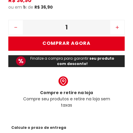
R$
36
,
90
ou em
1
x de
R$
36
,
90
－
＋
COMPRAR AGORA
Finalize a compra para garantir
seu produto
com desconto!
Compre e retire na loja
Compre seu produtos e retire na loja sem
taxas