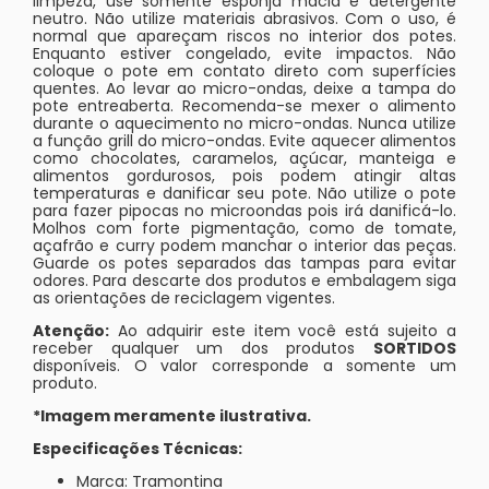
limpeza, use somente esponja macia e detergente
neutro. Não utilize materiais abrasivos. Com o uso, é
normal que apareçam riscos no interior dos potes.
Enquanto estiver congelado, evite impactos. Não
coloque o pote em contato direto com superfícies
quentes. Ao levar ao micro-ondas, deixe a tampa do
pote entreaberta. Recomenda-se mexer o alimento
durante o aquecimento no micro-ondas. Nunca utilize
a função grill do micro-ondas. Evite aquecer alimentos
como chocolates, caramelos, açúcar, manteiga e
alimentos gordurosos, pois podem atingir altas
temperaturas e danificar seu pote. Não utilize o pote
para fazer pipocas no microondas pois irá danificá-lo.
Molhos com forte pigmentação, como de tomate,
açafrão e curry podem manchar o interior das peças.
Guarde os potes separados das tampas para evitar
odores. Para descarte dos produtos e embalagem siga
as orientações de reciclagem vigentes.
Atenção:
Ao adquirir este item você está sujeito a
receber qualquer um dos produtos
SORTIDOS
disponíveis. O valor corresponde a somente um
produto.
*Imagem meramente ilustrativa.
Especificações Técnicas:
Marca: Tramontina