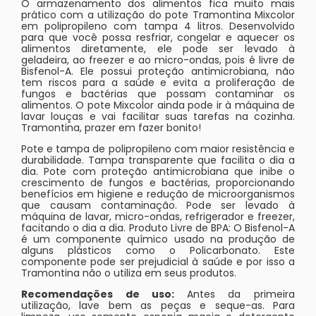
O armazenamento dos alimentos fica muito mais
prático com a utilização do pote Tramontina Mixcolor
em polipropileno com tampa 4 litros. Desenvolvido
para que você possa resfriar, congelar e aquecer os
alimentos diretamente, ele pode ser levado à
geladeira, ao freezer e ao micro-ondas, pois é livre de
Bisfenol-A. Ele possui proteção antimicrobiana, não
tem riscos para a saúde e evita a proliferação de
fungos e bactérias que possam contaminar os
alimentos. O pote Mixcolor ainda pode ir à máquina de
lavar louças e vai facilitar suas tarefas na cozinha.
Tramontina, prazer em fazer bonito!
Pote e tampa de polipropileno com maior resistência e
durabilidade. Tampa transparente que facilita o dia a
dia. Pote com proteção antimicrobiana que inibe o
crescimento de fungos e bactérias, proporcionando
benefícios em higiene e redução de microorganismos
que causam contaminação. Pode ser levado à
máquina de lavar, micro-ondas, refrigerador e freezer,
facitando o dia a dia. Produto Livre de BPA: O Bisfenol-A
é um componente químico usado na produção de
alguns plásticos como o Policarbonato. Este
componente pode ser prejudicial à saúde e por isso a
Tramontina não o utiliza em seus produtos.
Recomendações de uso:
Antes da primeira
utilização, lave bem as peças e seque-as. Para