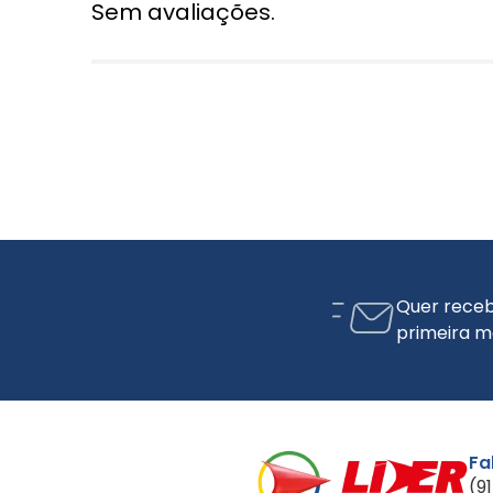
Sem avaliações.
Quer receb
primeira m
Fa
(9