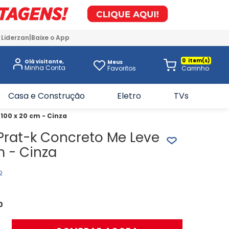
 Liderzan
Baixe o App
0
Olá visitante,
Meus
Favoritos
Casa e Construção
Eletro
TVs
100 x 20 cm - Cinza
 Prat-k Concreto Me Leve
m - Cinza
o
0