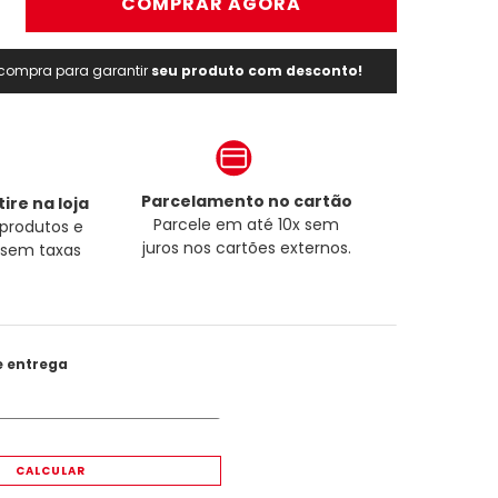
＋
COMPRAR AGORA
a compra para garantir
seu produto com desconto!
Parcelamento no cartão
ire na loja
Parcele em até 10x sem
produtos e
juros nos cartões externos.
a sem taxas