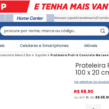
Nossas Lojas
Atendimento
Cartão
procure por nome, marca ou código...
eis
Celulares e Smartphones
Móveis
cessorios Mesa E Bar
Suporte
Prateleira Prat-k Concreto Me Leve 
Prateleira
100 x 20 c
Ver detalhes do produt
R$
68
,
90
ou em
1
x de
R$
68
,
9