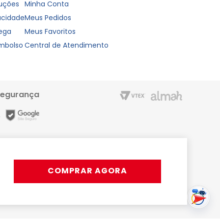
luções
Minha Conta
vacidade
Meus Pedidos
rega
Meus Favoritos
embolso
Central de Atendimento
segurança
m entrega rápida e condições especiais para o Cartão Liderzan.
Líder Shopping proporciona. Acesse o site ou o App
COMPRAR AGORA
rativos, podendo ocorrer variações.
s ou 15x com juros | Pix disponível apenas em horário comercial.