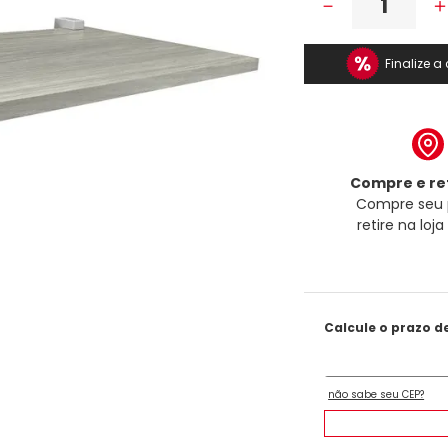
－
Finalize 
Compre e ret
Compre seu 
retire na loj