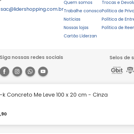
Quem somos
Trocas e Devo
sac@lidershopping.com.br
Trabalhe conosco
Política de Pri
Notícias
Política de Ent
Nossas lojas
Política de Re
Cartão Líderzan
Siga nossas redes sociais
Selos de 
t-k Concreto Me Leve 100 x 20 cm - Cinza
Rua dos Pariquis, 1056 - Jurunas, Belém - PA, 66033-590. Site 100% seguro, co
books e muito mais. Aproveite a agilidade, praticidade e comodidade que o 
https://lidershopping.com/liderapp
e receba em casa!
8
,
90
évia notificação. Todas as imagens neste site são de efeito meramente ilust
m parcelas mínimas à partir de R$50,00 | Cartão Liderzan em até 5x sem juro