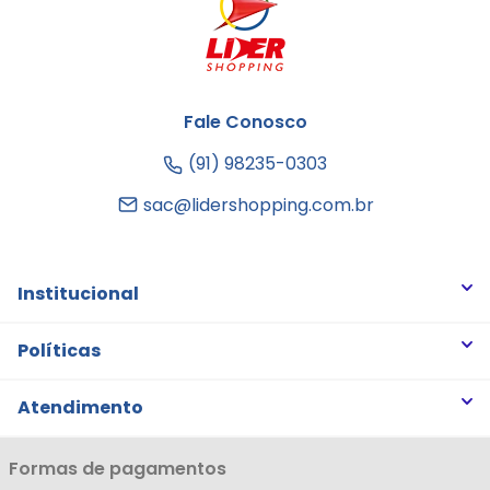
Fale Conosco
(91) 98235-0303
sac@lidershopping.com.br
Institucional
Quem somos
Políticas
Trabalhe Conosco
Trocas e Devoluções
Atendimento
Notícias
Política de Privacidade
Nossas Lojas
Minha Conta
Formas de pagamentos
Política de Entrega
Cartão Líderzan