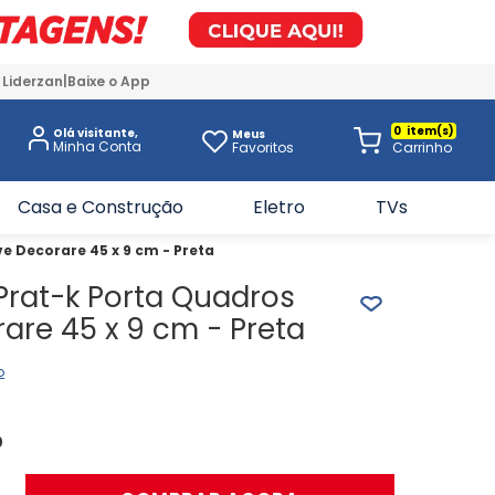
 Liderzan
Baixe o App
0
Olá visitante,
Meus
Favoritos
Casa e Construção
Eletro
TVs
ve Decorare 45 x 9 cm - Preta
 Prat-k Porta Quadros
are 45 x 9 cm - Preta
o
0