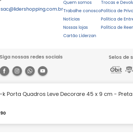
Quem somos
Trocas e Devo
sac@lidershopping.com.br
Trabalhe conosco
Política de Pri
Notícias
Política de Ent
Nossas lojas
Política de Re
Cartão Líderzan
Siga nossas redes sociais
Selos de 
at-k Porta Quadros Leve Decorare 45 x 9 cm - Preta
Rua dos Pariquis, 1056 - Jurunas, Belém - PA, 66033-590. Site 100% seguro, co
books e muito mais. Aproveite a agilidade, praticidade e comodidade que o 
https://lidershopping.com/liderapp
e receba em casa!
,
90
évia notificação. Todas as imagens neste site são de efeito meramente ilust
m parcelas mínimas à partir de R$50,00 | Cartão Liderzan em até 5x sem juro