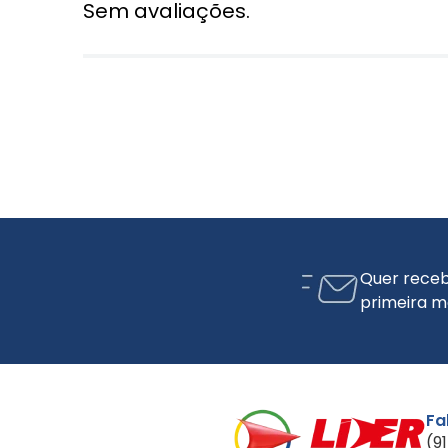
Sem avaliações.
Quer receb
primeira m
Fa
(9