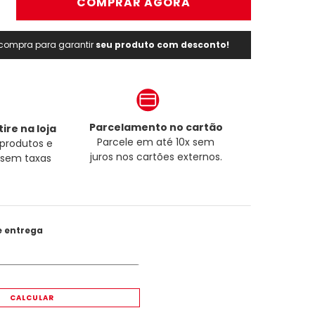
＋
COMPRAR AGORA
a compra para garantir
seu produto com desconto!
Parcelamento no cartão
ire na loja
Parcele em até 10x sem
produtos e
juros nos cartões externos.
a sem taxas