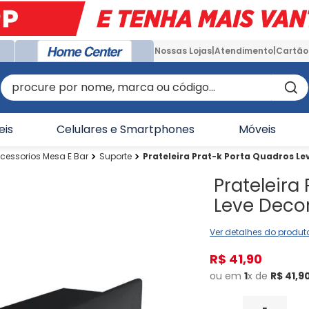
Nossas Lojas
Atendimento
Cartão
procure por nome, marca ou código...
eis
Celulares e Smartphones
Móveis
cessorios Mesa E Bar
Suporte
Prateleira Prat-k Porta Quadros Le
Prateleira
Leve Decor
Ver detalhes do produt
R$
41
,
90
ou em
1
x de
R$
41
,
9