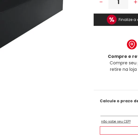
－
Finalize 
Compre e ret
Compre seu 
retire na loj