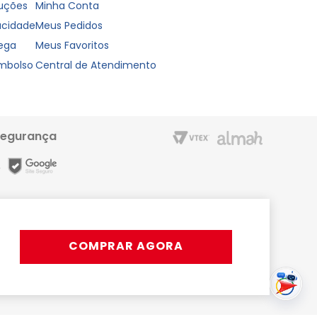
luções
Minha Conta
vacidade
Meus Pedidos
rega
Meus Favoritos
embolso
Central de Atendimento
segurança
m entrega rápida e condições especiais para o Cartão Liderzan.
Líder Shopping proporciona. Acesse o site ou o App
COMPRAR AGORA
rativos, podendo ocorrer variações.
s ou 15x com juros | Pix disponível apenas em horário comercial.