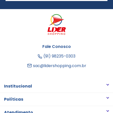
Fale Conosco
(91) 98235-0303
sac@lidershopping.com.br
Institucional
Quem somos
Políticas
Trabalhe Conosco
Trocas e Devoluções
Atendimento