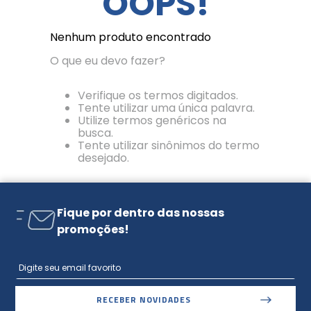
OOPS!
Nenhum produto encontrado
O que eu devo fazer?
Verifique os termos digitados.
Tente utilizar uma única palavra.
Utilize termos genéricos na
busca.
Tente utilizar sinônimos do termo
desejado.
Fique por dentro das nossas
promoções!
RECEBER NOVIDADES