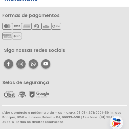
Notícias
Política de Privacidade
Nossas Lojas
Minha Conta
Formas de pagamentos
Política de Entrega
Cartão Líderzan
Meus Pedidos
Política de Reembolso
Meus Favoritos
Central de Atendimento
Siga nossas redes sociais
Selos de segurança
Líder Comércio e Indústria Ltda - ME - CNPJ: 05.054.671/0001-59 | R. dos
Pariquis, 1056 - Jurunas, Belém - PA, 66033-590 | Telefone: (91) 98403-
3948 © Todos os direitos reservados.